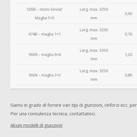
505B – misto kevlar
Larg. max. 3250
0,90
Maglia 5×5
mm
Larg. max. 3200
474B – maglia 1×1
0,70
mm
Larg. max. 3350
9009 – maglia 6×6
1,20
mm
Larg. max. 3250
9004 – maglia 2×2
0,80
mm
Siamo in grado di fornire vari tipi di giunzioni, rinforzi ecc. pe
Per una consulenza tecnica, contattateci.
Alcuni modelli di giunzioni