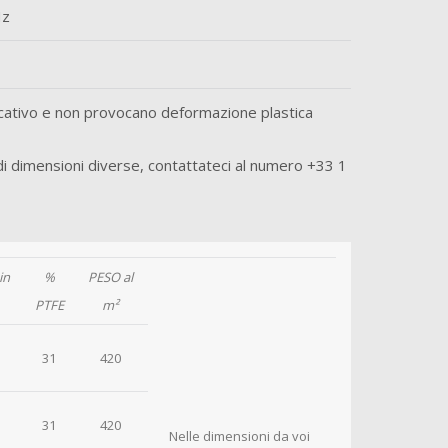
Hz
icativo e non provocano deformazione plastica
 di dimensioni diverse, contattateci al numero +33 1
in
%
PESO al
PTFE
m²
31
420
31
420
Nelle dimensioni da voi