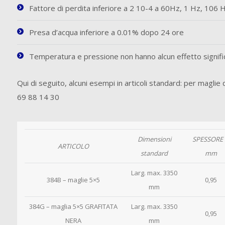
Fattore di perdita inferiore a 2 10-4 a 60Hz, 1 Hz, 106 
Presa d’acqua inferiore a 0.01% dopo 24 ore
Temperatura e pressione non hanno alcun effetto signif
Qui di seguito, alcuni esempi in articoli standard: per maglie
69 88 14 30
Dimensioni
SPESSORE 
ARTICOLO
standard
mm
Larg. max. 3350
384B – maglie 5×5
0,95
mm
384G – maglia 5×5 GRAFITATA
Larg. max. 3350
0,95
NERA
mm