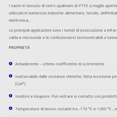
I nastri in tessuto di vetro spalmato di PTFE a maglie apert
utilizzati in numerose industrie: alimentare, tessile, dell’imba
elettronica…
Le principali applicazioni sono i tunnel di essiccazione a infrar
calda e microonde e le confezionatrici termoretraibili a tunne
PROPRIETÀ
Antiaderente – ottimo coefficiente di scorrimento
Inattaccabile dalle sostanze chimiche, fatta eccezione per il
(CaF²)
Inodore e insapore. Può entrare in contatto con prodotti
Temperature di lavoro costanti tra -170 °C e +260 °C , e