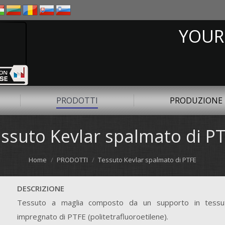
YOUR
PRODOTTI
PRODUZIONE
ssuto Kevlar spalmato di P
Home
PRODOTTI
Tessuto Kevlar spalmato di PTFE
DESCRIZIONE
Tessuto a maglia composto da un supporto in tessu
impregnato di PTFE (politetrafluoroetilene).