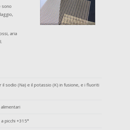
e sono
llaggio,
ossi, aria
l.
 sodio (Na) e il potassio (K) in fusione, e i fluoriti
 alimentari
 a picchi +315°