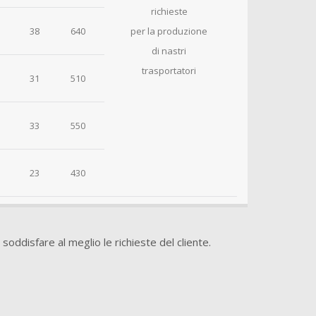
richieste
38
640
per la produzione
di nastri
trasportatori
31
510
33
550
23
430
r soddisfare al meglio le richieste del cliente.